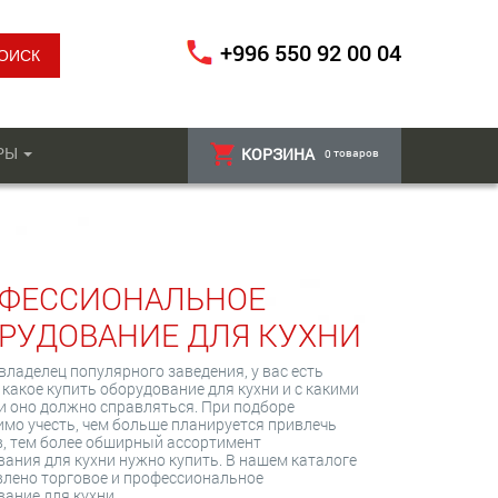
+996 550 92 00 04
РЫ
КОРЗИНА
товаров
0
ФЕССИОНАЛЬНОЕ
РУДОВАНИЕ ДЛЯ КУХНИ
владелец популярного заведения, у вас есть
 какое купить оборудование для кухни и с какими
и оно должно справляться. При подборе
мо учесть, чем больше планируется привлечь
в, тем более обширный ассортимент
ания для кухни нужно купить. В нашем каталоге
влено торговое и профессиональное
ание для кухни.