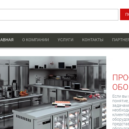
ЛАВНАЯ
О КОМПАНИИ
УСЛУГИ
КОНТАКТЫ
ПАРТНЕ
ПРО
ОБО
Если вы 
понятие,
задачам
необходи
клиенто
оборудов
предста
оборудов