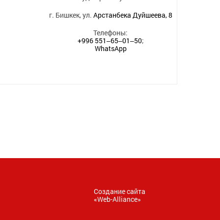
г. Бишкек, ул.
Арстанбека Дуйшеева, 8
Телефоны:
+996 551‒65‒01‒50
;
WhatsApp
Создание сайта
«
Web-Alliance
»