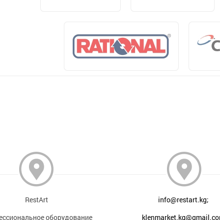
RestArt
info@restart.kg;
ессиональное оборудование
klenmarket.kg@gmail.c