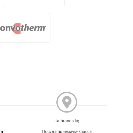
italbrands.kg
om
Посуда приемиум-класса