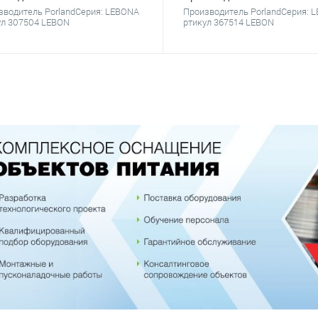
зводитель PorlandСерия: LEBONА
Производитель PorlandСерия: 
ул 307504 LEBON
ртикул 367514 LEBON