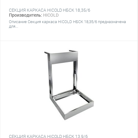
СЕКЦИЯ КАРКАСА HICOLD НБСК 18,35/6
Производитель:
HICOLD
Описание Секция каркаса HICOLD НБСК 18,35/6 предназначена
для...
СЕКЦИЯ КАРКАСА HICOLD НБСК 13,9/6