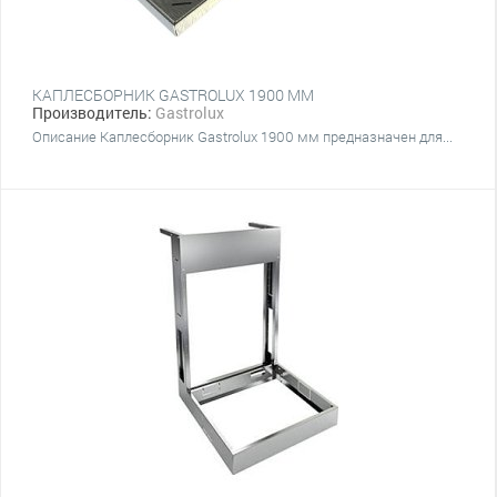
КАПЛЕСБОРНИК GASTROLUX 1900 ММ
Производитель:
Gastrolux
Описание Каплесборник Gastrolux 1900 мм предназначен для...