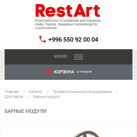
+996 550 92 00 04
МЕНЮ
КОРЗИНА
товаров
0
Главная
Каталог
Профессиональное оборудование
Для баров
Барные модули
БАРНЫЕ МОДУЛИ