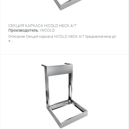
СЕКЦИЯ КАРКАСА HICOLD НБСК 4/7
Производитель:
HICOLD
Описание Секция каркаса HICOLD НБСК 4/7 предназначена дл
я...