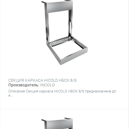
СЕКЦИЯ КАРКАСА HICOLD НБСК 8/6
Производитель:
HICOLD
Описание Секция каркаса HICOLD НБСК 8/6 предназначена дл
я...