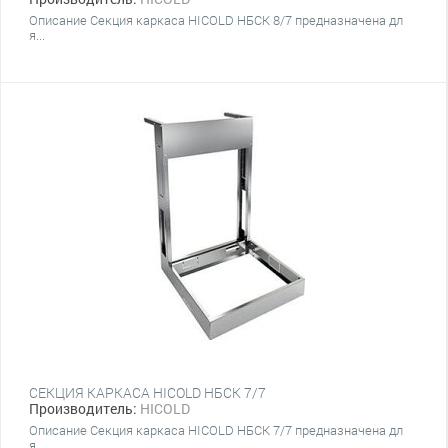
Описание Секция каркаса HICOLD НБСК 8/7 предназначена дл
я...
СЕКЦИЯ КАРКАСА HICOLD НБСК 7/7
Производитель:
HICOLD
Описание Секция каркаса HICOLD НБСК 7/7 предназначена дл
я...