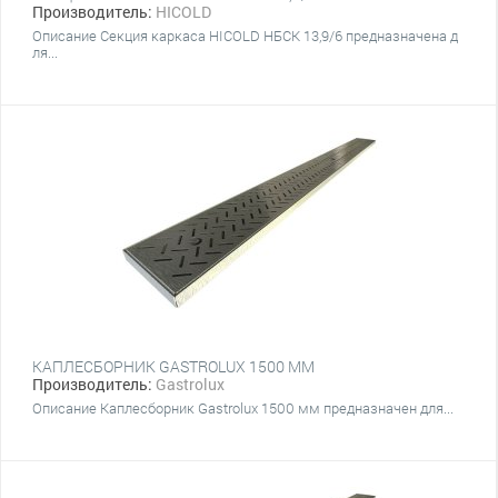
Производитель:
HICOLD
Описание Секция каркаса HICOLD НБСК 13,9/6 предназначена д
ля...
КАПЛЕСБОРНИК GASTROLUX 1500 ММ
Производитель:
Gastrolux
Описание Каплесборник Gastrolux 1500 мм предназначен для...