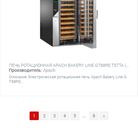
ПЕЧЬ РОТАЦИОННАЯ APACH BAKERY LINE GT68RE TSTTA (ПЛАТФОРМА)
Производитель:
Apach
Описание Электрическая ротационная печь Apach Bakery Line G
T68RE...
1
2
3
4
5
...
8
»