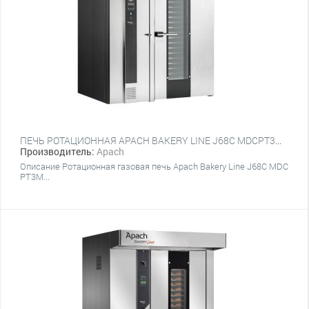
ПЕЧЬ РОТАЦИОННАЯ APACH BAKERY LINE J68С MDCPT3M ПЛАТФОРМА
Производитель:
Apach
Описание Ротационная газовая печь Apach Bakery Line J68С MDC
PT3M...