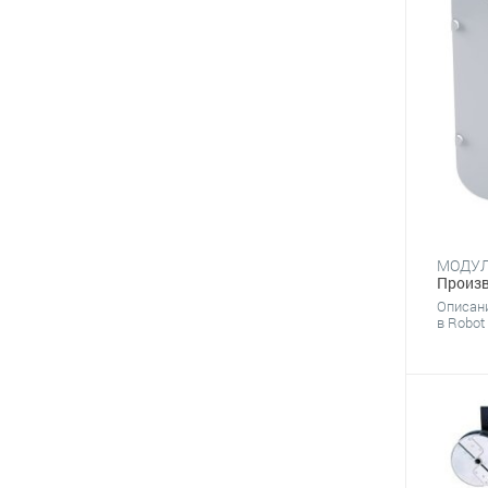
Произв
Описан
в​ Robot