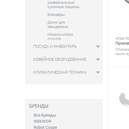
универсальные
кухонные машины
Блендеры
Диски для
овощерезок
Измельчители
НОЖ R
отходов
Произв
ПОСУДА И ИНВЕНТАРЬ
Куттеры
Описани
ными зу
Машины для мойки
овощей и фруктов
КОФЕЙНОЕ ОБОРУДОВАНИЕ
Миксеры
планетарные
КЛИМАТИЧЕСКАЯ ТЕХНИКА
Мясорубки
Овощерезки
Протирочные
машины
БРЕНДЫ
Слайсеры
Сыротерки и
Все бренды
сырорезки
INDOKOR
Хлеборезки
Robot Coupe