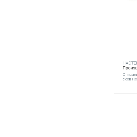
Произв
Описан
сков Ro