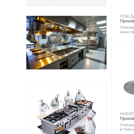
Хлебопекарное
Оборудование для шоколада
Произв
Мясоперерабатывающее
Описани
Прачечное
кими ле
Посудомоечное
Оборудование для
дезинфекции и очистки
Шведские столы и салат-бары
Оборудование для кейтеринга
Холодильное
Оборудование для кафе-
мороженого
Кондитерское
Для баров
Оборудование фаст-фуд
НАБОР
Произв
Нейтральное
Описани
Фасовочно-упаковочное
e 1944 