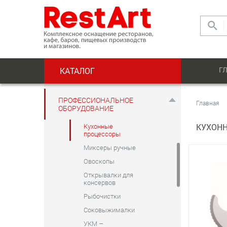
Тепловое
Электромеханическое
Аппараты для
Г
КАТАЛОГ
очистки моллюсков
Бликсеры
Измельчители
ПРОФЕССИОНАЛЬНОЕ
Главная
ОБОРУДОВАНИЕ
Картофелечистки
Кухонные
КУХОН
процессоры
Миксеры ручные
Овоскопы
Открывалки для
консервов
Рыбочистки
Соковыжималки
УКМ –