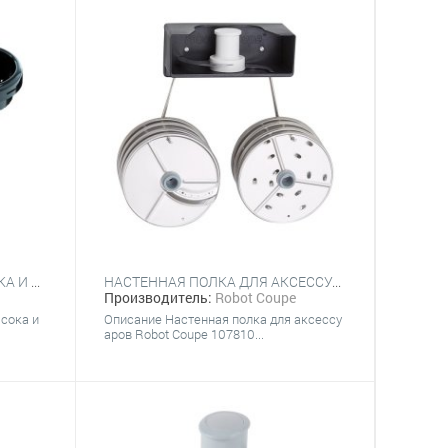
НАБОР ДЛЯ ЭКСТРАКЦИИ СОКА И СОУСОВ-КУЛИ ROBOT COUPE 27393
НАСТЕННАЯ ПОЛКА ДЛЯ АКСЕССУАРОВ ROBOT COUPE 107810
Производитель:
Robot Coupe
 сока и
Описание Настенная полка для аксессу
аров Robot Coupe 107810...