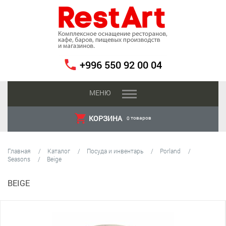
+996 550 92 00 04
МЕНЮ
КОРЗИНА
товаров
0
Главная
Каталог
Посуда и инвентарь
Porland
Seasons
Beige
BEIGE