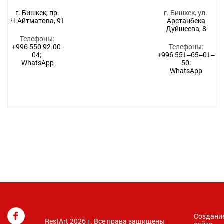
г. Бишкек, пр.
г. Бишкек, ул.
Ч.Айтматова, 91
Арстанбека
Дуйшеева, 8
Телефоны:
+996 550 92-00-
Телефоны:
04;
+996 551‒65‒01‒
WhatsApp
50
;
WhatsApp
Создани
RestArt 2026 г. Все права защищены