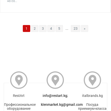
но со...
1
2
3
4
5
...
23
»
RestArt
info@restart.kg;
italbrands.kg
Профессиональное
klenmarket.kg@gmail.com
Посуда
оборудование
приемиум-класса