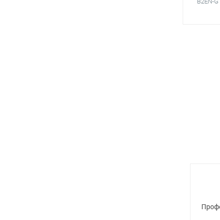
B2EN-G 
Проф