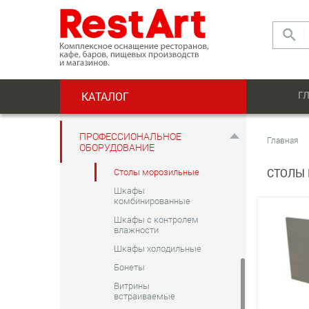
кондитерские
Витрины-прилавки
Горки холодильные
Камеры
Кегераторы и
охладители
Г
КАТАЛОГ
Лари
Моноблоки
ПРОФЕССИОНАЛЬНОЕ
Главная
Столы для пиццы и
ОБОРУДОВАНИЕ
салатов
Столы морозильные
СТОЛЫ
Шкафы
комбинированные
Шкафы с контролем
влажности
Шкафы холодильные
Бонеты
Витрины
встраиваемые