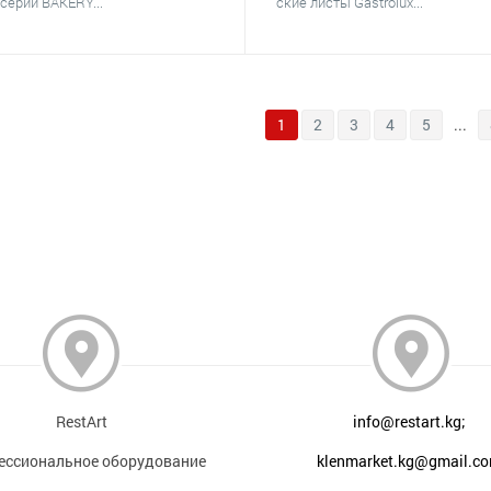
серии BAKERY...
ские листы Gastrolux...
1
2
3
4
5
...
RestArt
info@restart.kg;
ессиональное оборудование
klenmarket.kg@gmail.c