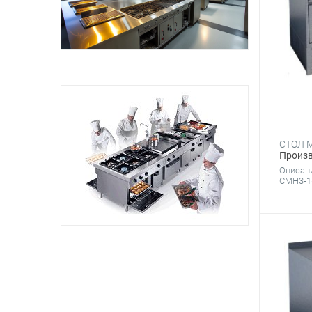
Произв
Описани
СМН3-14