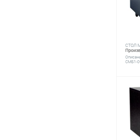
Произв
Описани
СМБ1-09