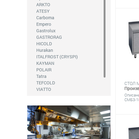
ARKTO
Оборудование для кафе-
мороженого
ATESY
Carboma
Кондитерское
Empero
Для баров
Gastrolux
Оборудование фаст-фуд
GASTRORAG
Нейтральное
HICOLD
Hurakan
Фасовочно-упаковочное
ITALFROST (CRYSPI)
Вентиляционное оборудование
KAYMAN
Линии раздачи
POLAIR
Tatra
Оборудование для
общественных санузлов
TEFCOLD
Произв
VIATTO
Чистящие и моющие средства
Описани
Марихолодмаш
СМБ3-18
Техно-ТТ