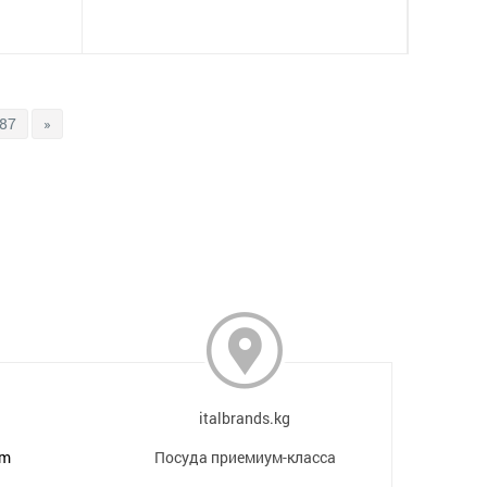
87
»
italbrands.kg
om
Посуда приемиум-класса