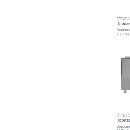
Произв
Описан
AG SNAC
Произв
Описан