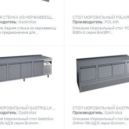
ЗАДНЯЯ СТЕНКА ИЗ НЕРЖАВЕЮЩЕЙ СТАЛИ GASTROLUX 900 ММ
Производитель:
POLAIR
одитель:
Gastrolux
Описание Морозильный стол PO
ие Задняя стенка из нержавеющ
B3EN-G серии BAKERY...
и предназначена для...
СТОЛ МОРОЗИЛЬНЫЙ GASTROLUX СМБ4-226/4Д/Е
одитель:
Gastrolux
Производитель:
Gastrolux
е Морозильный стол Gastrolux
Описание Морозильный стол Gas
6/4Д/Е серии Econom...
СМН4-196/4Д/Е серии Econom...