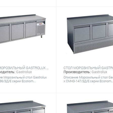
СТОЛ МОРОЗИЛЬНЫЙ GASTROLUX СМБ3-186/3Д/Е
одитель:
Gastrolux
Производитель:
Gastrolux
е Морозильный стол Gastrolux
Описание Морозильный стол Gas
6/3Д/Е серии Econom...
x СМН3-147/3Д/Е серии Econom..