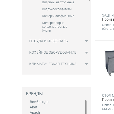
Витрины настольные
Воздухоохладители
Камеры лиофильные
Произв
Компрессорно-
Описан
конденсаторные
ей стал
блоки
Льдогенераторы
ПОСУДА И ИНВЕНТАРЬ
Охладители для вина
Сплит-системы
КОФЕЙНОЕ ОБОРУДОВАНИЕ
Столы
комбинированные
КЛИМАТИЧЕСКАЯ ТЕХНИКА
Столы холодильные
Шкафы для
деликатесов и
нейтральные модули
Шкафы морозильные
БРЕНДЫ
Шкафы
Произв
фармацевтические
Все бренды
Описани
Abat
Шкафы шоковой
СМБ4-22
заморозки
Apach