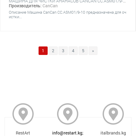
МАШИНА ДЛЯ ЧИСТКИ АНАНАСОВ CANCAN CC.ASM01/9-10
Производитель:
CanCan
Описание Машина CanCan CC.ASM01/9-10 предназначена для оч
истки...
1
2
3
4
5
»
RestArt
info@restart.kg;
italbrands.kg