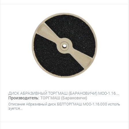
ДИСК АБРАЗИВНЫЙ ТОРГМАШ (БАРАНОВИЧИ) МОО-1.16.000
Производитель:
ТОРГМАШ (Барановичи)
Описание Абразивный диск БЕЛТОРГМАШ МОО-1.16.000 исполь
зуется...