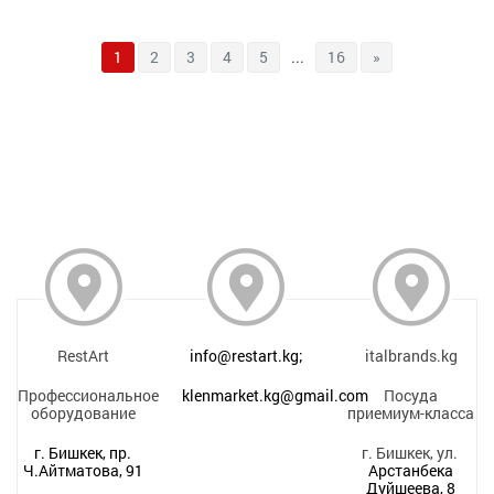
1
2
3
4
5
...
16
»
RestArt
info@restart.kg;
italbrands.kg
Профессиональное
klenmarket.kg@gmail.com
Посуда
оборудование
приемиум-класса
г. Бишкек, пр.
г. Бишкек, ул.
Ч.Айтматова, 91
Арстанбека
Дуйшеева, 8