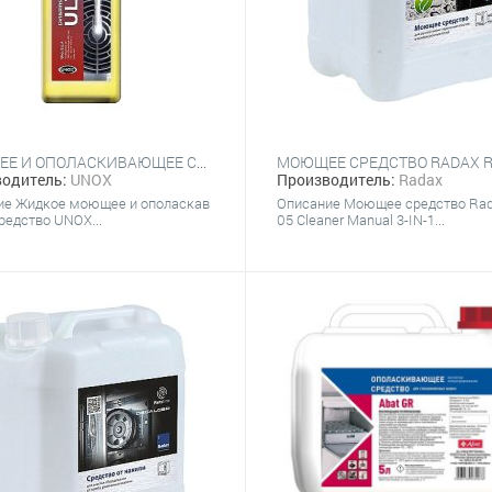
МОЮЩЕЕ И ОПОЛАСКИВАЮЩЕЕ СРЕДСТВО UNOX DET&RINSE ULTRAPLUS, 1 ЛИТР
одитель:
UNOX
Производитель:
Radax
ие Жидкое моющее и ополаскав
Описание Моющее средство Ra
едство UNOX...
05 Сleaner Manual 3-IN-1...