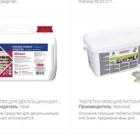
редство...
Rational 56.00.211...
СРЕДСТВО ДЛЯ ДЕКАЛЬЦИНАЦИИ ABAT DECALC 5Л
одитель:
Abat
Производитель:
Rational
е Средство для декальцинации
Описание Моющие таблетки Rati
calc используется...
tive Green предназначены для...