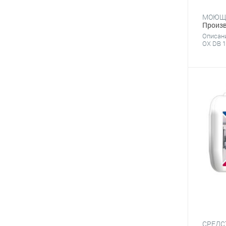
МОЮЩЕ
Произв
Описан
OX DB 1