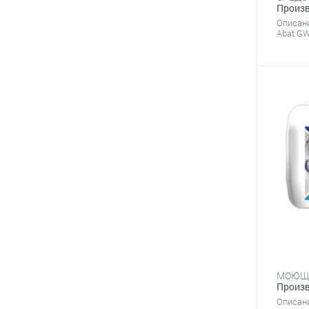
Произв
Описан
Abat GW
Произв
Описан