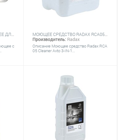
СРЕДСТВО ОПОЛАСКИВАЮЩЕЕ ДЛЯ СТАКАНОМОЕЧНЫХ МАШИН ABAT GR (5 Л) КИСЛОТНОЕ КОНЦЕНТРИРОВАННОЕ
МОЮЩЕЕ СРЕДСТВО RADAX RCA05 СLEANER AUTO 3-IN-1 (5 КГ)
Производитель:
Radax
ающее с
Описание ​​Моющее средство Radax RCA
.
05 Сleaner Avto 3-IN-1...