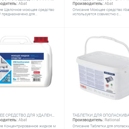
одитель:
Abat
Производитель:
Abat
ие Щелочное моющее средство
Описание Моющее средство Ab
 предназначено для...
используется совместно с...
МОЮЩЕЕ СРЕДСТВО ДЛЯ УДАЛЕНИЯ САХАРНЫХ ПРИГАРОВ ABAT DW/ANTICARAMEL
одитель:
Abat
Производитель:
Rational
ие Концентрированное жидкое м
Описание Таблетки для ополаск