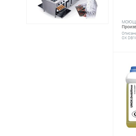
МОЮЩЕ
Произв
Описан
OX DB10