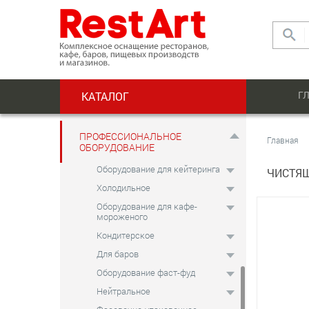
Электромеханическое
Хлебопекарное
Оборудование для шоколада
Мясоперерабатывающее
Прачечное
Г
КАТАЛОГ
Посудомоечное
Оборудование для
дезинфекции и очистки
ПРОФЕССИОНАЛЬНОЕ
Главная
ОБОРУДОВАНИЕ
Шведские столы и салат-бары
Оборудование для кейтеринга
ЧИСТЯ
Холодильное
Оборудование для кафе-
мороженого
Кондитерское
Для баров
Оборудование фаст-фуд
Нейтральное