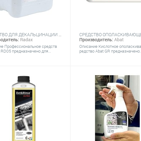
СРЕДСТВО ДЛЯ ДЕКАЛЬЦИНАЦИИ RADAX RD05
одитель:
Radax
Производитель:
Abat
ие Профессиональное средств
Описание Кислотное ополаскив
 RD05 предназначено для...
редство Abat GR предназначено..