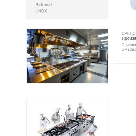
Rational
UNOX
Произв
Описан
о Radax