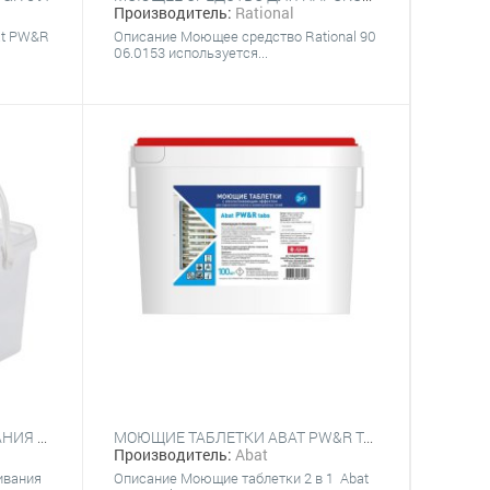
Производитель:
Rational
at PW&R
Описание Моющее средство Rational 90
06.0153 используется...
МОЮЩИЕ ТАБЛЕТКИ ABAT PW&R TABS (100 ШТ.) 2 В 1 С ОПОЛАСКИВАЮЩИМ ЭФФЕКТОМ
ТАБЛЕТКИ ДЛЯ ОПОЛАСКИВАНИЯ RATIONAL 56.00.211 (50 ШТ.)
Производитель:
Abat
Описание Моющие таблетки 2 в 1 Abat
ивания