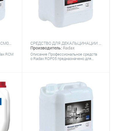
МОЮЩЕЕ СРЕДСТВО RADAX RCM05 СLEANER MANUAL 3-IN-1 (5 КГ)
СРЕДСТВО ДЛЯ ДЕКАЛЬЦИНАЦИИ RADAX RDP05
Производитель:
Radax
dax RCM
Описание Профессиональное средств
о Radax RDP05 предназначено для...