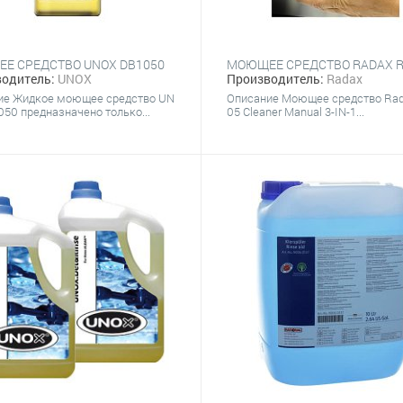
Е СРЕДСТВО UNOX DB1050
одитель:
UNOX
Производитель:
Radax
ие Жидкое моющее средство UN
Описание Моющее средство Ra
50 предназначено только...
05 Сleaner Manual 3-IN-1...