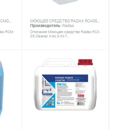
МОЮЩЕЕ СРЕДСТВО RADAX RCM05 СLEANER MANUAL 3-IN-1
МОЮЩЕЕ СРЕДСТВО RADAX RCA05 СLEANER AUTO 3-IN-1
Производитель:
Radax
dax RCM
Описание ​​Моющее средство Radax RCA
05 Сleaner Avto 3-IN-1...