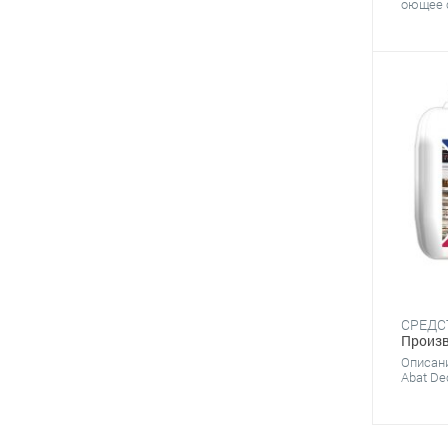
оющее с
Произв
Описани
Abat De