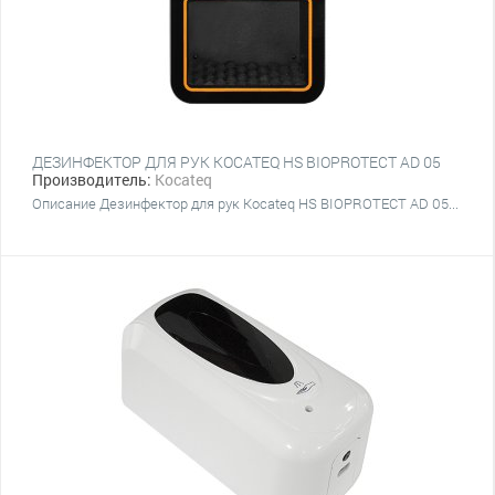
ДЕЗИНФЕКТОР ДЛЯ РУК KOCATEQ HS BIOPROTECT AD 05
Производитель:
Kocateq
Описание Дезинфектор для рук Kocateq HS BIOPROTECT AD 05...