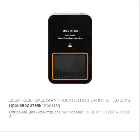
ДЕЗИНФЕКТОР ДЛЯ РУК KOCATEQ HS BIOPROTECT AD 05XS
Производитель:
Kocateq
Описание Дезинфектор для рук Kocateq HS BIOPROTECT AD 05X
S...