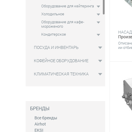
Оборудование для кейтеринга
Холодильное
Оборудование для кафе-
мороженого
Кондитерское
Произв
Для баров
Описан
ПОСУДА И ИНВЕНТАРЬ
ии отби
Оборудование фаст-фуд
Нейтральное
КОФЕЙНОЕ ОБОРУДОВАНИЕ
Фасовочно-упаковочное
КЛИМАТИЧЕСКАЯ ТЕХНИКА
Вентиляционное оборудование
Линии раздачи
Оборудование для
общественных санузлов
Чистящие и моющие средства
БРЕНДЫ
Все бренды
Airhot
EKSI