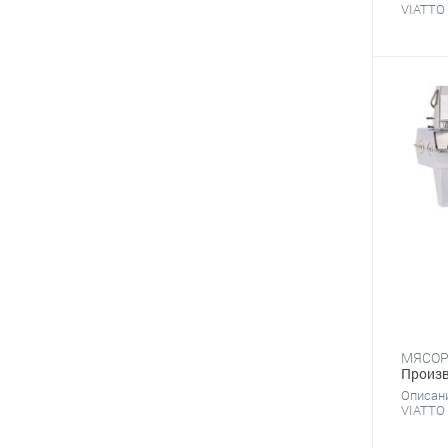
VIATTO 
Произв
Описан
VIATTO 