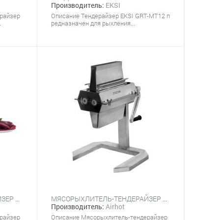
Производитель:
EKSI
райзер
Описание Тендерайзер EKSI GRT-MT12 п
.
редназначен для рыхления...
МЯСОРЫХЛИТЕЛЬ-ТЕНДЕРАЙЗЕР KOCATEQ JG+JG-TDA
МЯСОРЫХЛИТЕЛЬ-ТЕНДЕРАЙЗЕР AIRHOT MTS737
Производитель:
Airhot
райзер
Описание Мясорыхлитель-тендерайзер