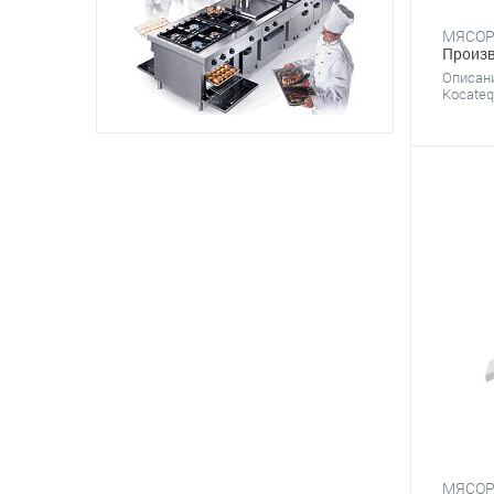
Произв
Описан
Kocateq