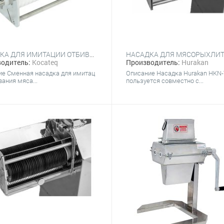
НАСАДКА ДЛЯ ИМИТАЦИИ ОТБИВАНИЯ МЯСА KOCATEQ JG-TDB
одитель:
Kocateq
Производитель:
Hurakan
ие Сменная насадка для имитац
Описание Насадка Hurakan HKN
вания мяса...
пользуется совместно с...