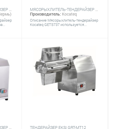
МЯСОРЫХЛИТЕЛЬ-ТЕНДЕРАЙЗЕР ТОРГМАШ (ПЕРМЬ) МР-25
МЯСОРЫХЛИТЕЛЬ-ТЕНДЕРАЙЗЕР KOCATEQ GETS737
ермь)
Производитель:
Kocateq
райзер
Описание Мясорыхлитель-тендерайзер
...
Kocateq GETS737 используется...
МЯСОРЫХЛИТЕЛЬ-ТЕНДЕРАЙЗЕР HURAKAN HKN-PKT
ТЕНДЕРАЙЗЕР EKSI GRT-MT12