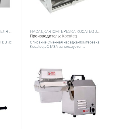
НАСАДКА ДЛЯ МЯСОРЫХЛИТЕЛЯ HURAKAN HKN-TDB
НАСАДКА-ЛОМТЕРЕЗКА KOCATEQ JG-MSA
Производитель:
Kocateq
-ТDB ис
Описание Сменная насадка-ломтерезка
Kocateq JG-MSA используется...