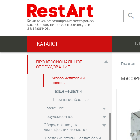
Оборудование для шоколада
Мясоперерабатывающее
Клипсаторы
Пельменные
аппараты
Г
КАТАЛОГ
Пилы для мяса
Формовочное
оборудование
ПРОФЕССИОНАЛЬНОЕ
Главная
Массажеры и
ОБОРУДОВАНИЕ
маринаторы
Мясорыхлители и
МЯСОР
прессы
Фаршемешалки
Шприцы колбасные
Прачечное
Посудомоечное
Оборудование для
дезинфекции и очистки
Шведские столы и салат-бары