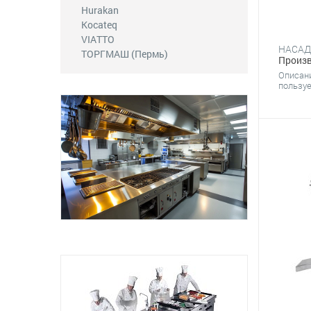
Hurakan
Kocateq
VIATTO
ТОРГМАШ (Пермь)
Произв
Описан
пользуе