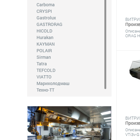
Линии раздачи
Carboma
CRYSPI
Оборудование для
общественных санузлов
Gastrolux
GASTRORAG
Произв
Чистящие и моющие средства
HICOLD
Описан
ORAG HT
Hurakan
KAYMAN
POLAIR
Sirman
Tatra
TEFCOLD
VIATTO
Марихолодмаш
Техно-ТТ
Произв
Описан
VTi3v-G