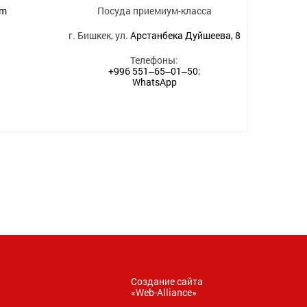
om
Посуда приемиум-класса
г. Бишкек, ул.
Арстанбека Дуйшеева, 8
Телефоны:
+996 551‒65‒01‒50
;
WhatsApp
Создание сайта
«
Web-Alliance
»