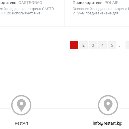
одитель:
GASTRORAG
Производитель:
POLAIR
ие Холодильная витрина GASTR
Описание Холодильная витрина
R120 используется на...
VT2v-G предназначена для...
1
2
3
4
5
...
RestArt
info@restart.kg;