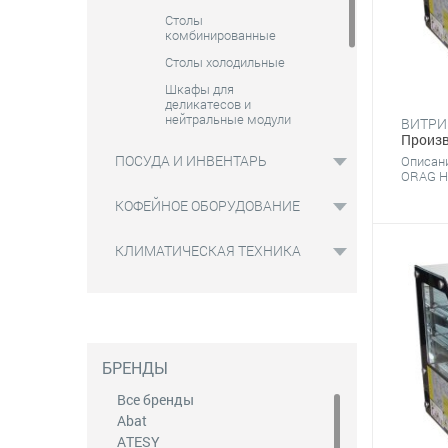
Столы
комбинированные
Столы холодильные
Шкафы для
деликатесов и
нейтральные модули
Произв
Шкафы морозильные
ПОСУДА И ИНВЕНТАРЬ
Описан
Шкафы
ORAG HT
фармацевтические
КОФЕЙНОЕ ОБОРУДОВАНИЕ
Шкафы шоковой
заморозки
КЛИМАТИЧЕСКАЯ ТЕХНИКА
Оборудование для кафе-
мороженого
Кондитерское
Для баров
Оборудование фаст-фуд
БРЕНДЫ
Нейтральное
Все бренды
Фасовочно-упаковочное
Abat
Вентиляционное оборудование
ATESY