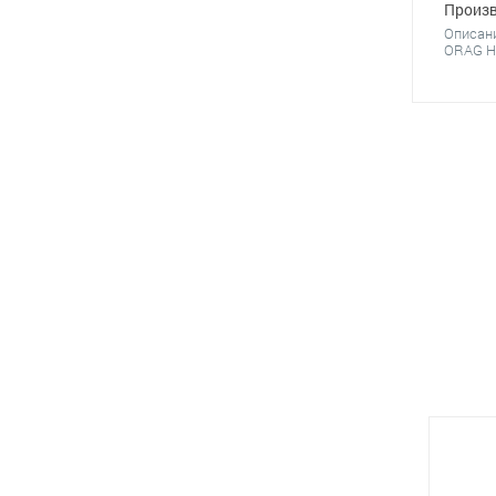
Произв
Описан
ORAG HT