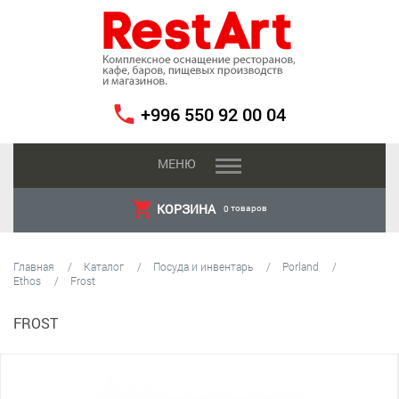
+996 550 92 00 04
МЕНЮ
КОРЗИНА
товаров
0
Главная
Каталог
Посуда и инвентарь
Porland
Ethos
Frost
FROST